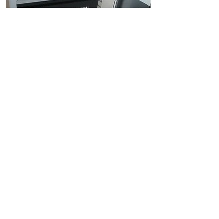
CRYSTALIT
Пластикові підвіконня Crystalit
виготовляються з якісного матеріалу
на німецькому обладнанні, що
гарантує чіткість розмірів, ідеальну
поверхню та відмінну міцність.
Головним перевагою наших підвіконь
є, звичайно, екологічно чистий
продукт.
Для їхнього виробництва