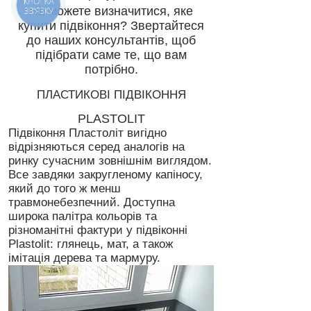
КНОПКА
Не можете визначитися, яке
ЗВ'ЯЗКУ
купити підвіконня? Звертайтеся
до наших консультантів, щоб
підібрати саме те, що вам
потрібно.
ПЛАСТИКОВІ ПІДВІКОННЯ
PLASTOLIT
Підвіконня Пластоліт вигідно
відрізняються серед аналогів на
ринку сучасним зовнішнім виглядом.
Все завдяки закругленому капіносу,
який до того ж менш
травмонебезпечний. Доступна
широка палітра кольорів та
різноманітні фактури у підвіконні
Plastolit: глянець, мат, а також
імітація дерева та мармуру.