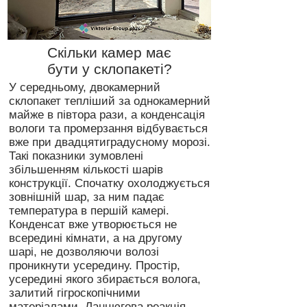
Скільки камер має
бути у склопакеті?
У середньому, двокамерний
склопакет тепліший за однокамерний
майже в півтора рази, а конденсація
вологи та промерзання відбувається
вже при двадцятиградусному морозі.
Такі показники зумовлені
збільшенням кількості шарів
конструкції. Спочатку охолоджується
зовнішній шар, за ним падає
температура в першій камері.
Конденсат вже утворюється не
всередині кімнати, а на другому
шарі, не дозволяючи волозі
проникнути усередину. Простір,
усередині якого збирається волога,
залитий гігроскопічними
матеріалами. Ланцюгова реакція