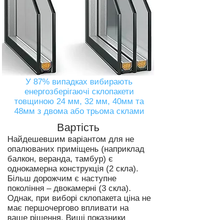
У 87% випадках вибирають
енергозберігаючі склопакети
товщиною 24 мм, 32 мм, 40мм та
48мм з двома або трьома склами
Вартість
Найдешевшим варіантом для не
опалюваних приміщень (наприклад
балкон, веранда, тамбур) є
однокамерна конструкція (2 скла).
Більш дорожчим є наступне
покоління – двокамерні (3 скла).
Однак, при виборі склопакета ціна не
має першочергово впливати на
ваше рішення. Вищі показники