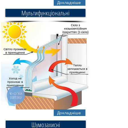
Докладніше
Мультифункціональні
КНОПКА
ЗВ'ЯЗКУ
Докладніше
Шумозахисні