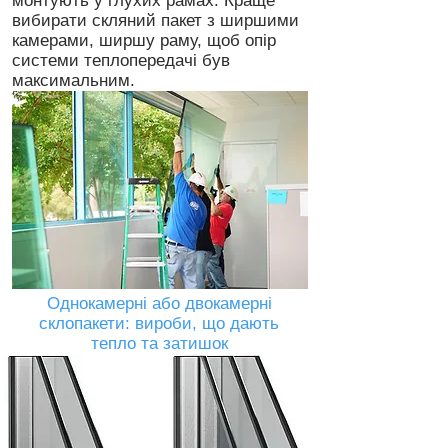
монтують у глухих рамах. Краще
вибирати скляний пакет з ширшими
камерами, ширшу раму, щоб опір
системи теплопередачі був
максимальним.
Однокамерні або двокамерні
склопакети: вироби, що дають
тепло та затишок